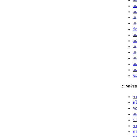
แผ
แผ
แผ
แผ
แผ
ข้
แผ
แผ
แผ
แผ
แผ
แผ
แผ
ข้
.:: หน่
กา
น
กฎ
แผ
รา
กา
ภา