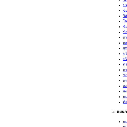
ปร
ข้
วิ
โค
ข้
ข้
กา
กล
ยุ
นโ
บร
ตร
กา
ระ
กร
ลง
ลง
แผ
ติ
.:: แผนก
แผ