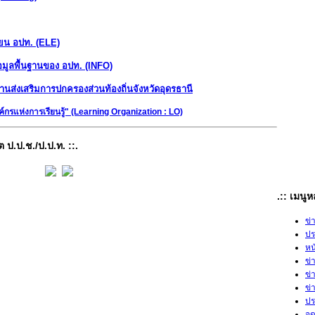
บียน อปท. (ELE)
อมูลพื้นฐานของ อปท. (INFO)
นส่งเสริมการปกครองส่วนท้องถิ่นจังหวัดอุดรธานี
์กรแห่งการเรียนรู้" (Learning Organization : LO)
ต ป.ป.ช./ป.ป.ท. ::.
.:: เมนู
ข่
ปร
หน
ข่
ข่
ข่
ปร
จด