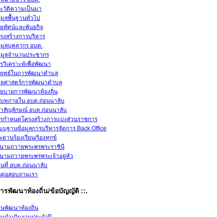
ะวัติความเป็นมา
อมูลพื้นฐานทั่วไป
สัยทัศน์และพันธกิจ
รงสร้างการบริหาร
อมูลบุคลากร อบต.
อมูลจำนวนประชากร
รวิเคราะห์เพื่อพัฒนา
ยุทธ์ในการพัฒนาตำบล
ทธศาสตร์การพัฒนาตำบล
ยบายการพัฒนาท้องถิ่น
ิบทภายใน อบต.ถ่อนนาลับ
าสัญลักษณ์ อบต.ถ่อนนาลับ
รกำหนดโครงสร้างการแบ่งส่วนราชการ
บบฐานข้อมูลการบริหารจัดการ Back Office
ะดานร้องเรียน/ร้องทุกข์
นามถวายพระพรพระราชินี
นามถวายพระพรพระเจ้าอยู่หัว
นที่ อบต.ถ่อนนาลับ
ดต่อสอบถามเรา
ารพัฒนาท้องถิ่น/ข้อบัญญัติ ::.
นพัฒนาท้องถิ่น