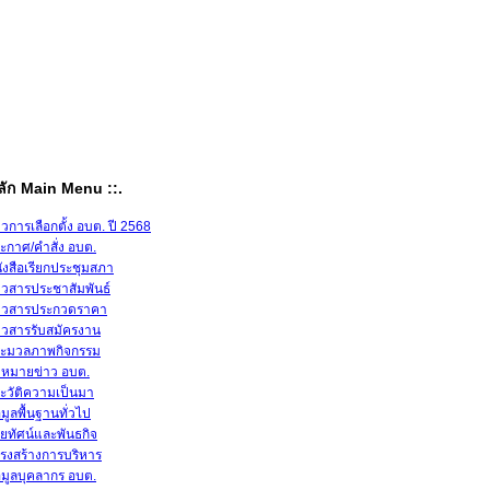
หลัก Main Menu ::.
าวการเลือกตั้ง อบต. ปี 2568
ะกาศ/คำสั่ง อบต.
ังสือเรียกประชุมสภา
าวสารประชาสัมพันธ์
าวสารประกวดราคา
าวสารรับสมัครงาน
ะมวลภาพกิจกรรม
หมายข่าว อบต.
ะวัติความเป็นมา
อมูลพื้นฐานทั่วไป
สัยทัศน์และพันธกิจ
รงสร้างการบริหาร
อมูลบุคลากร อบต.