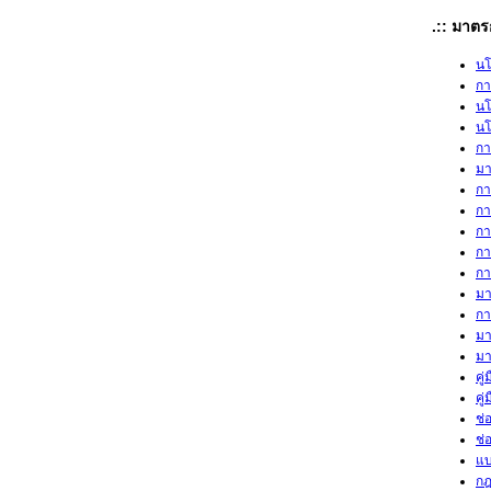
.:: มาตร
นโ
กา
นโ
นโ
กา
มา
กา
กา
กา
กา
กา
มา
กา
มา
มา
คู
คู
ช่
ช่
แบ
กฎ