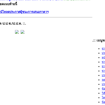
ยดแนบท้ายนี้
น์โหลดประกาศผู้ชนะการเสนอราคาฯ
ต ป.ป.ช./ป.ป.ท. ::.
.:: เมนู
ข่
ปร
หน
ข่
ข่
ข่
ปร
จด
ปร
ข้
วิ
โค
ข้