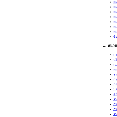
แผ
แผ
แผ
แผ
แผ
แผ
แผ
ข้
.:: หน่
กา
น
กฎ
แผ
รา
กา
ภา
ปร
คู
รา
กา
กา
รา