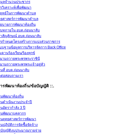
อมูลจำนวนประชากร
รวิเคราะห์เพื่อพัฒนา
ยุทธ์ในการพัฒนาตำบล
ทธศาสตร์การพัฒนาตำบล
ยบายการพัฒนาท้องถิ่น
ิบทภายใน อบต.ถ่อนนาลับ
าสัญลักษณ์ อบต.ถ่อนนาลับ
รกำหนดโครงสร้างการแบ่งส่วนราชการ
บบฐานข้อมูลการบริหารจัดการ Back Office
ะดานร้องเรียน/ร้องทุกข์
นามถวายพระพรพระราชินี
นามถวายพระพรพระเจ้าอยู่หัว
นที่ อบต.ถ่อนนาลับ
ดต่อสอบถามเรา
ารพัฒนาท้องถิ่น/ข้อบัญญัติ ::.
นพัฒนาท้องถิ่น
นดำเนินงานประจำปี
นอัตรากำลัง 3 ปี
นพัฒนาบุคลากร
นยุทธศาสตร์การพัฒนา
นปฏิบัติการจัดซื้อจัดจ้าง
อบัญญัติงบประมาณรายจ่าย