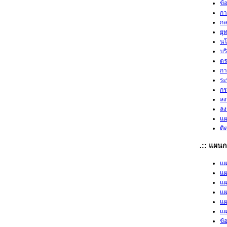
ข้
กา
กล
ยุ
นโ
บร
ตร
กา
ระ
กร
ลง
ลง
แผ
ติ
.:: แผนก
แผ
แผ
แผ
แผ
แผ
แผ
ข้